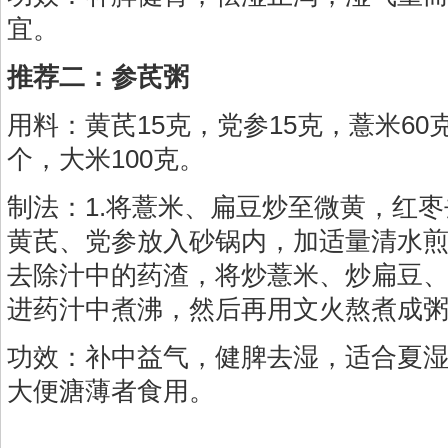
宜。
推荐二：参芪粥
用料：黄芪15克，党参15克，薏米60
个，大米100克。
制法：1.将薏米、扁豆炒至微黄，红枣
黄芪、党参放入砂锅内，加适量清水煎
去除汁中的药渣，将炒薏米、炒扁豆
进药汁中煮沸，然后再用文火熬煮成
功效：补中益气，健脾去湿，适合夏
大便溏薄者食用。