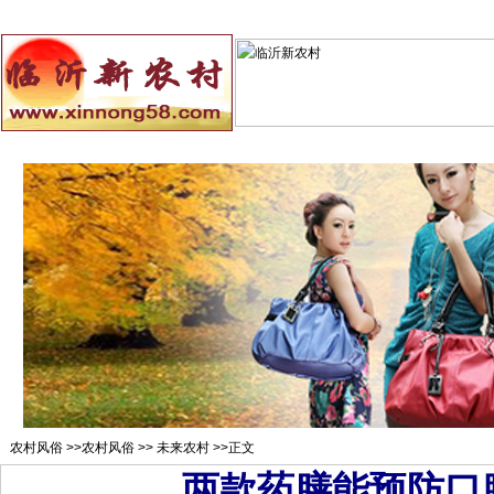
总站首页
招聘求职
村官注册
新闻资讯
二手市场
农村
农村风俗
>>
农村风俗
>>
未来农村
>>正文
两款药膳能预防口