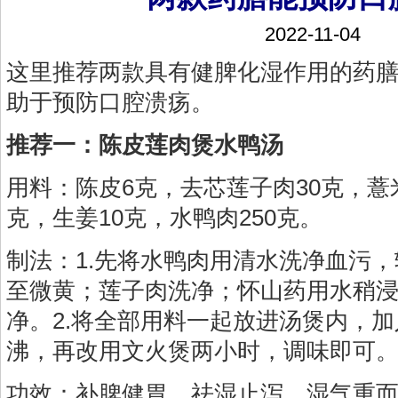
2022-11-04
这里推荐两款具有健脾化湿作用的药
助于预防口腔溃疡。
推荐一：陈皮莲肉煲水鸭汤
用料：陈皮6克，去芯莲子肉30克，薏米
克，生姜10克，水鸭肉250克。
制法：1.先将水鸭肉用清水洗净血污
至微黄；莲子肉洗净；怀山药用水稍
净。2.将全部用料一起放进汤煲内，
沸，再改用文火煲两小时，调味即可
功效：补脾健胃，祛湿止泻，湿气重