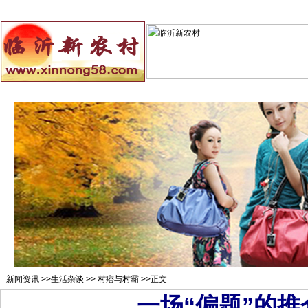
总站首页
招聘求职
村官注册
新闻资讯
二手市场
农村
新闻资讯
>>
生活杂谈
>>
村痞与村霸
>>正文
一场“偏题”的推