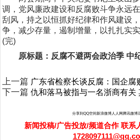
调，党风廉政建设和反腐败斗争永远
刮风，持之以恒抓好纪律和作风建设
争，减少存量，遏制增量，以扎扎实
(完)
原标题：反腐不避两会政治季 中纪
上一篇
广东省检察长谈反腐：国企腐
下一篇
仇和落马被指与一名浙商有关 
分享到
QQ空间
新浪微博
人人网
腾讯微博
新闻投稿/广告投放/频道合作 联系人
1728097111@qq.c