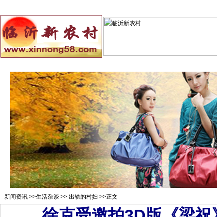
总站首页
招聘求职
村官注册
新闻资讯
二手市场
农村
新闻资讯
>>
生活杂谈
>>
出轨的村妇
>>正文
徐克受邀拍3D版《梁祝