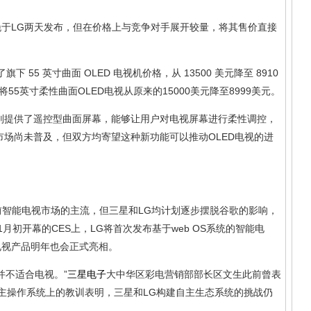
然晚于LG两天发布，但在价格上与竞争对手展开较量，将其售价直接
55 英寸曲面 OLED 电视机价格，从 13500 美元降至 8910
将55英寸柔性曲面OLED电视从原来的15000美元降至8999美元。
视则提供了遥控型曲面屏幕，能够让用户对电视屏幕进行柔性调控，
市场尚未普及，但双方均寄望这种新功能可以推动OLED电视的进
了目前智能电视市场的主流，但三星和LG均计划逐步摆脱谷歌的影响，
初开幕的CES上，LG将首次发布基于web OS系统的智能电
的电视产品明年也会正式亮相。
用并不适合电视。”
三星电子
大中华区彩电营销部部长区文生此前曾表
主操作系统上的教训表明，三星和LG构建自主生态系统的挑战仍