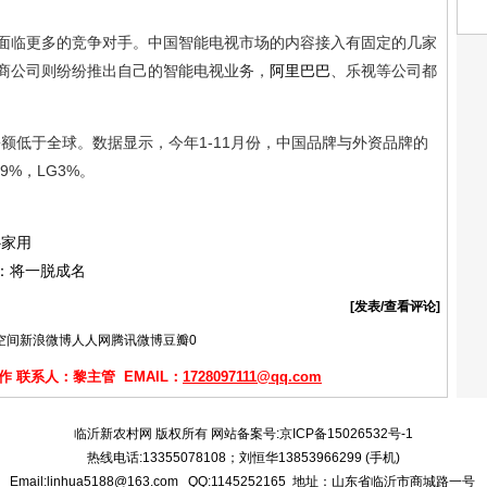
面临更多的竞争对手。中国智能电视市场的内容接入有固定的几家
商公司则纷纷推出自己的智能电视业务，
阿里巴巴
、乐视等公司都
额低于全球。数据显示，今年1-11月份，中国品牌与外资品牌的
9%，LG3%。
补家用
：将一脱成名
[发表/查看评论]
空间
新浪微博
人人网
腾讯微博
豆瓣
0
 联系人：黎主管 EMAIL：
1728097111@qq.com
临沂新农村网 版权所有 网站备案号:
京ICP备15026532号-1
热线电话:13355078108；刘恒华13853966299 (手机)
Email:linhua5188@163.com QQ:1145252165 地址：山东省临沂市商城路一号