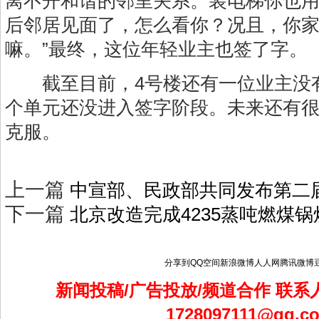
离不开和谐的邻里关系。装电梯你也
后邻居见面了，怎么看你？况且，你
嘛。”最终，这位年轻业主也签了字。
截至目前，4号楼还有一位业主没有
个单元还没进入签字阶段。未来还有
克服。
上一篇
中宣部、民政部共同发布第二届
下一篇
北京改造完成4235蒸吨燃煤锅
分享到
QQ空间
新浪微博
人人网
腾讯微博
新闻投稿/广告投放/频道合作 联系人
1728097111@qq.c