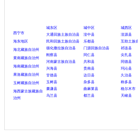
城东区
城中区
城西区
西宁市
大通回族土族自治县
湟中县
湟源县
海东地区
民和回族土族自治县
乐都县
互助土族
循化撒拉族自治县
门源回族自治县
祁连县
海北藏族自治州
刚察县
同仁县
尖扎县
黄南藏族自治州
河南蒙古族自治县
共和县
同德县
海南藏族自治州
兴海县
贵南县
玛沁县
果洛藏族自治州
甘德县
达日县
久治县
玉树县
杂多县
称多县
玉树藏族自治州
囊谦县
曲麻莱县
格尔木市
海西蒙古族藏族自
乌兰县
都兰县
天峻县
治州