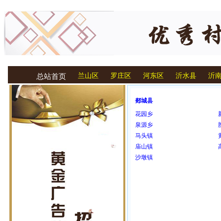
兰山区
罗庄区
河东区
沂水县
沂
总站首页
郯城县
花园乡
泉源乡
马头镇
庙山镇
沙墩镇