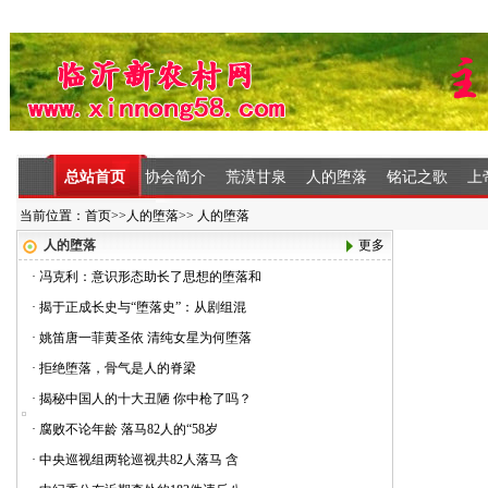
总站首页
协会简介
荒漠甘泉
人的堕落
铭记之歌
上
当前位置：
首页
>>
人的堕落
>>
人的堕落
人的堕落
更多
·
冯克利：意识形态助长了思想的堕落和
·
揭于正成长史与“堕落史”：从剧组混
·
姚笛唐一菲黄圣依 清纯女星为何堕落
·
拒绝堕落，骨气是人的脊梁
·
揭秘中国人的十大丑陋 你中枪了吗？
·
腐败不论年龄 落马82人的“58岁
·
中央巡视组两轮巡视共82人落马 含